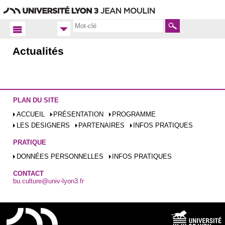
Aller
Navigation
Accès
Connexion
au
directs
contenu
Rechercher
Actualités
Accueil FR
Programme
Actualités
PLAN DU SITE
ACCUEIL
PRÉSENTATION
PROGRAMME
LES DESIGNERS
PARTENAIRES
INFOS PRATIQUES
PRATIQUE
DONNÉES PERSONNELLES
INFOS PRATIQUES
CONTACT
bu.culture@univ-lyon3.fr